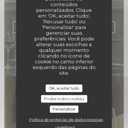
conteúdos
personalizados. Clique
|
TRÉVOUX
em 'OK, aceitar tudo',
'Recusar tudo' ou
RESERVAR UMA MESA
'Personalizar' para
gerenciar suas
preferências. Você pode
alterar suas escolhas a
qualquer momento
clicando no ícone de
cookie no canto inferior
esquerdo das páginas do
site.
OK, aceitar tudo
Proíbe todos cookies
Personalizar
Política de proteção de dados pessoais
undefined