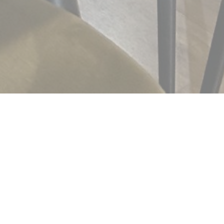
staurant
S