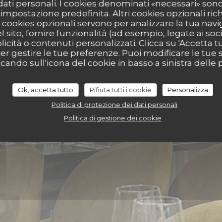
ue - Bar &
 dati personali. I cookies denominati «necessari» son
r impostazione predefinita. Altri cookies opzionali ric
cookies opzionali servono per analizzare la tua nav
l sito, fornire funzionalità (ad esempio, legate ai soc
nt
icità o contenuti personalizzati. Clicca su 'Accetta tutt
per gestire le tue preferenze. Puoi modificare le tue s
ndo sull'icona del cookie in basso a sinistra delle p
Ok, accetta tutto
Rifiuta tutti i cookie
Personalizza
Politica di protezione dei dati personali
Politica di gestione dei cookie