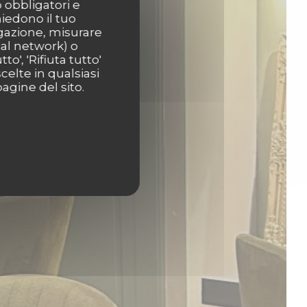
o obbligatori e
hiedono il tuo
igazione, misurare
ial network) o
o', 'Rifiuta tutto'
celte in qualsiasi
agine del sito.