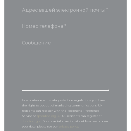
In accordance with data protection regulations, you have
the right to opt out of marketing communications. UK
residents can register with the Telephone Preference
Service at
tpsonline.org.uk
. US residents can register at
donotcall.gov
. For more information about how we process
your data, please see our
privacy policy
.