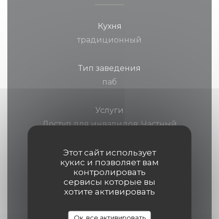
Кухня
традиционный
Тип заведения
паб
Услуги
Доступ для инвалидов, Частный
прокат, терраса
Этот сайт использует
кукис и позволяет вам
Способы оплаты
контролировать
Дебетовая карточка, проверки, виза,
сервисы которые вы
хотите активировать
Денежные средства, ресторан Titres,
Eurocard / Mastercard, Paiement Sans
Ок, все активировать