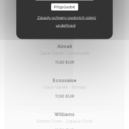
Přizpůsobit
Colonel
Zásady ochrany osobních údajů
Glace Citron - Vodka
undefined
11,50 EUR
Almafi
Glace Citron - Limoncello
11,50 EUR
Ecossaise
Glace Vanille - Whisky
11,50 EUR
Williams
Sorbet Poire - Liqueur Poire