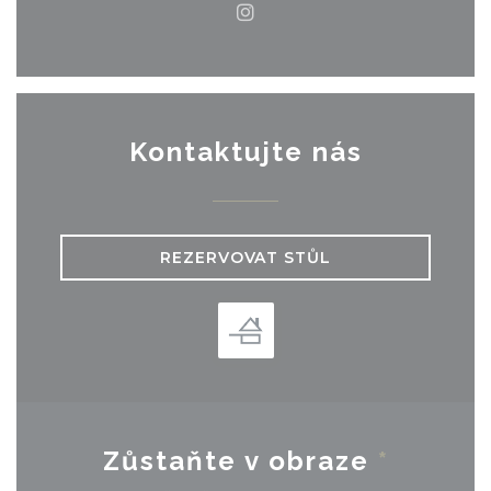
Instagram ((otevře se v 
Kontaktujte nás
REZERVOVAT STŮL
Zůstaňte v obraze
*