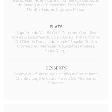
Basilic Frais, Huile d’Olive Citronnée OU Gaspacho
de Pastèque et Concombre Feta Émiettée,
Menthe Fraîche, Croûtons Maison
PLATS
Suprême de Volaille Grillé Pommes Grenailles
Rôties & Légumes du Soleil, Jus au Thym Citronné
OU Filet de Poisson du Marché Snacké Risotto
Crémeux au Parmesan, Courgettes Poêlées,
Sauce Vierge
DESSERTS
Pavlova aux fruits rouges Meringue Croustillante,
Chantilly Légère, Coulis Maison OU Mousse au
Chocolat